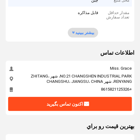
محل منبع
چین
مقدار حداقل
قابل مذاکره
تعداد سفارش
بیشتر ببینید
اطلاعات تماس
Miss. Grace
NO.21 CHANGSHEN INDUSTRIAL PARK، شهر ZHITANG،
RENYANG، شهر CHANGSHU، JIANGSU، CHINA
+8615821125326
اکنون تماس بگیرید
بهترين قيمت رو براي