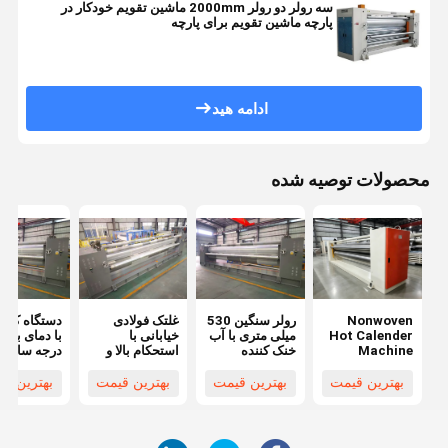
سه رولر دو رولر 2000mm ماشین تقویم خودکار در
پارچه ماشین تقویم برای پارچه
ادامه هید
محصولات توصیه شده
Nonwoven
رولر سنگین 530
غلتک فولادی
دستگاه کلند
Hot Calender
میلی متری با آب
خیابانی با
با
Machine
خنک کننده
استحکام بالا و
درجه سانتیگ
عرض 7000
میلی‌متر، دستگاه
بهترین قیمت
بهترین قیمت
بهترین قیمت
بهترین ق
کلندر گرم